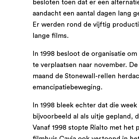
besloten toen dat er een alternati
aandacht een aantal dagen lang gev
Er werden rond de vijftig product
lange films.
In 1998 besloot de organisatie om 
te verplaatsen naar november. De 
maand de Stonewall-rellen herdach
emancipatiebeweging.
In 1998 bleek echter dat die week
bijvoorbeeld al als uitje gepland,
Vanaf 1998 stopte Rialto met het
filmhuis Cavia ook vertoond in h