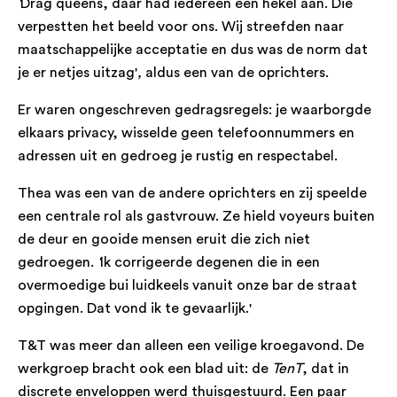
‘
Drag queens, daar had iedereen een hekel aan. Die
verpestten het beeld voor ons. Wij streefden naar
maatschappelijke acceptatie en dus was de norm dat
je er netjes uitzag'
,
aldus een van de oprichters.
Er waren ongeschreven gedragsregels: je waarborgde
elkaars privacy, wisselde geen telefoonnummers en
adressen uit en gedroeg je rustig en respectabel.
Thea was een van de andere oprichters en zij speelde
een centrale rol als gastvrouw. Ze hield voyeurs buiten
de deur en gooide mensen eruit die zich niet
gedroegen.
‘
Ik corrigeerde degenen die in een
overmoedige bui luidkeels vanuit onze bar de straat
opgingen. Dat vond ik te gevaarlijk.'
T&T was meer dan alleen een veilige kroegavond. De
werkgroep bracht ook een blad uit: de
TenT
, dat in
discrete enveloppen werd thuisgestuurd. Een paar